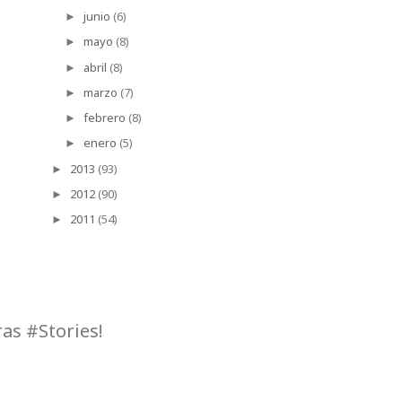
junio
(6)
►
mayo
(8)
►
abril
(8)
►
marzo
(7)
►
febrero
(8)
►
enero
(5)
►
2013
(93)
►
2012
(90)
►
2011
(54)
►
as #Stories!