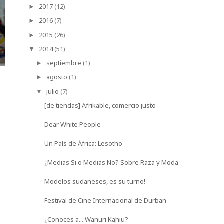
2017
(12)
►
2016
(7)
►
2015
(26)
►
BOLGATANGA: LA CESTA
UN PAÍS DE ÁFRIC
2014
(51)
▼
PARA EL MERCAD...
septiembre
(1)
►
agosto
(1)
►
julio
(7)
▼
[de tiendas] Afrikable, comercio justo
Dear White People
Un País de África: Lesotho
¿Medias Si o Medias No? Sobre Raza y Moda
Modelos sudaneses, es su turno!
Festival de Cine Internacional de Durban
¿Conoces a... Wanuri Kahiu?